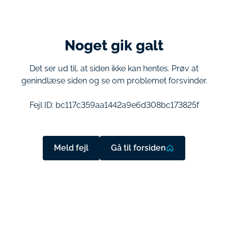
Noget gik galt
Det ser ud til, at siden ikke kan hentes. Prøv at
genindlæse siden og se om problemet forsvinder.
Fejl ID:
bc117c359aa1442a9e6d308bc173825f
Meld fejl
Gå til forsiden