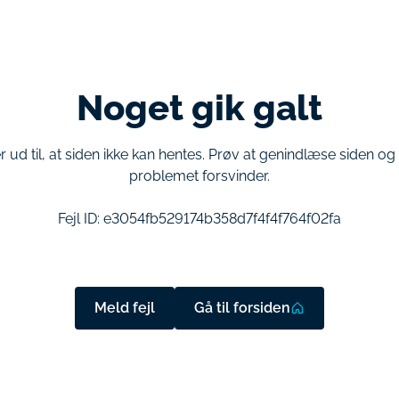
Noget gik galt
r ud til, at siden ikke kan hentes. Prøv at genindlæse siden o
problemet forsvinder.
Fejl ID:
e3054fb529174b358d7f4f4f764f02fa
Meld fejl
Gå til forsiden