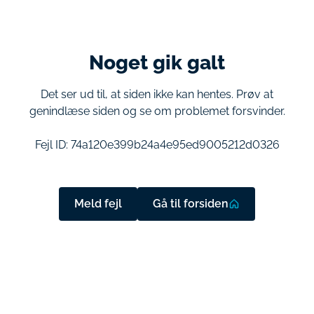
Noget gik galt
Det ser ud til, at siden ikke kan hentes. Prøv at
genindlæse siden og se om problemet forsvinder.
Fejl ID:
74a120e399b24a4e95ed9005212d0326
Meld fejl
Gå til forsiden