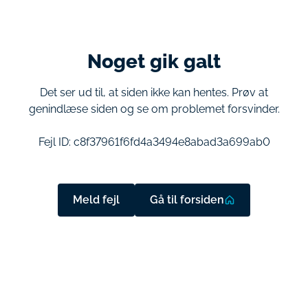
Noget gik galt
Det ser ud til, at siden ikke kan hentes. Prøv at
genindlæse siden og se om problemet forsvinder.
Fejl ID:
c8f37961f6fd4a3494e8abad3a699ab0
Meld fejl
Gå til forsiden