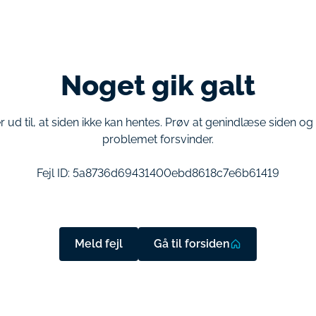
Noget gik galt
r ud til, at siden ikke kan hentes. Prøv at genindlæse siden o
problemet forsvinder.
Fejl ID:
5a8736d69431400ebd8618c7e6b61419
Meld fejl
Gå til forsiden