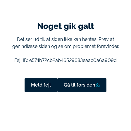
Noget gik galt
Det ser ud til, at siden ikke kan hentes. Prøv at
genindlæse siden og se om problemet forsvinder.
Fejl ID:
e574b72cb2ab46529683eaac0a6a909d
Meld fejl
Gå til forsiden