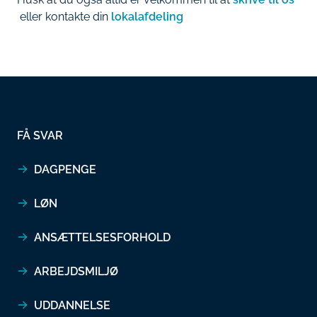
eller kontakte din
lokalafdeling
FÅ SVAR
DAGPENGE
LØN
ANSÆTTELSESFORHOLD
ARBEJDSMILJØ
UDDANNELSE