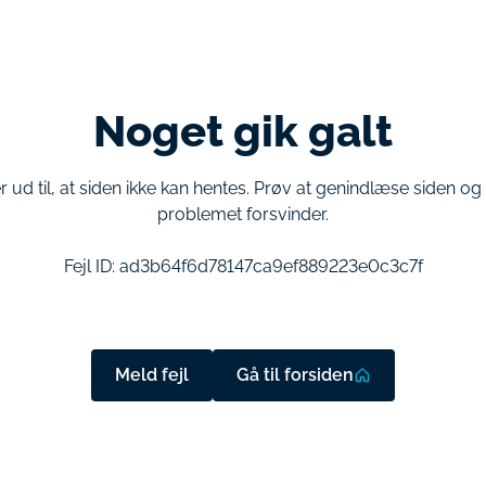
Noget gik galt
r ud til, at siden ikke kan hentes. Prøv at genindlæse siden o
problemet forsvinder.
Fejl ID:
ad3b64f6d78147ca9ef889223e0c3c7f
Meld fejl
Gå til forsiden