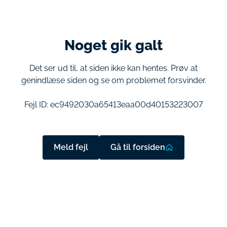
Noget gik galt
Det ser ud til, at siden ikke kan hentes. Prøv at
genindlæse siden og se om problemet forsvinder.
Fejl ID:
ec9492030a65413eaa00d40153223007
Meld fejl
Gå til forsiden