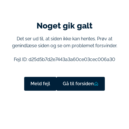
Noget gik galt
Det ser ud til, at siden ikke kan hentes. Prøv at
genindlæse siden og se om problemet forsvinder.
Fejl ID:
d25d5b7d2e7443a3a60ce03cec006a30
Meld fejl
Gå til forsiden