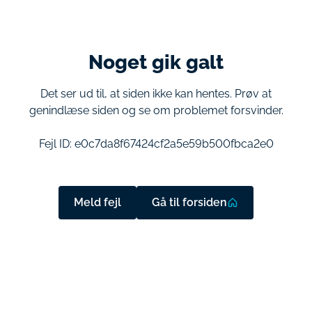
Noget gik galt
Det ser ud til, at siden ikke kan hentes. Prøv at
genindlæse siden og se om problemet forsvinder.
Fejl ID:
e0c7da8f67424cf2a5e59b500fbca2e0
Meld fejl
Gå til forsiden