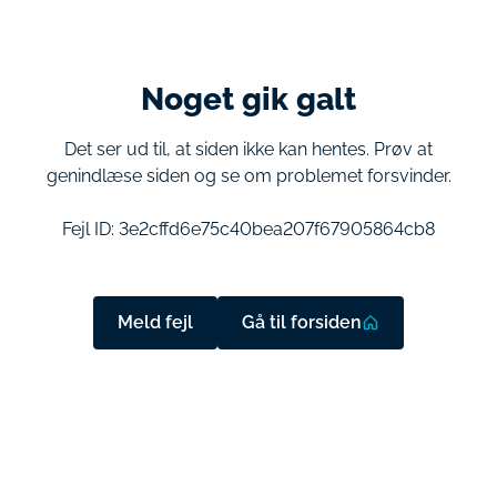
Noget gik galt
Det ser ud til, at siden ikke kan hentes. Prøv at
genindlæse siden og se om problemet forsvinder.
Fejl ID:
3e2cffd6e75c40bea207f67905864cb8
Meld fejl
Gå til forsiden