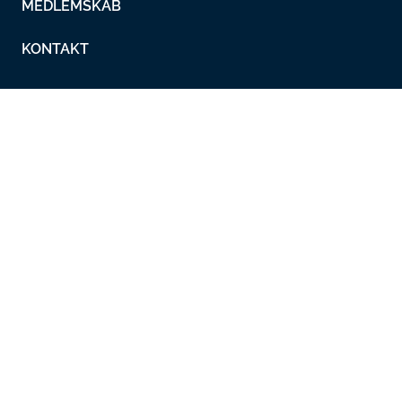
MEDLEMSKAB
KONTAKT
Lokalafdelinger
Metalskolen
Nyheder
Overenskomster
Working in Denmark
Metal Ungdom