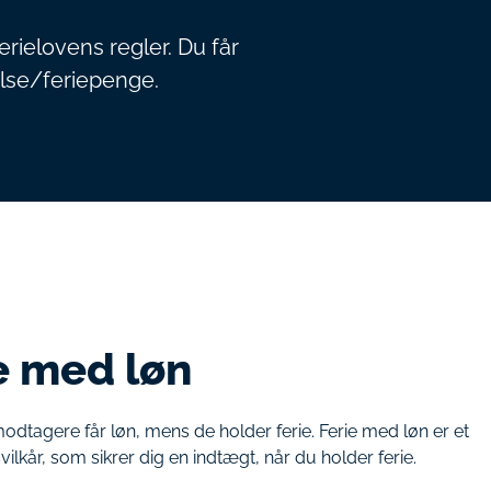
ferielovens regler. Du får
relse/feriepenge.
e med løn
dtagere får løn, mens de holder ferie. Ferie med løn er et
ilkår, som sikrer dig en indtægt, når du holder ferie.