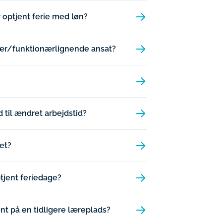
ar optjent ferie med løn?
onær/funktionærlignende ansat?
d til ændret arbejdstid?
et?
ptjent feriedage?
nt på en tidligere læreplads?