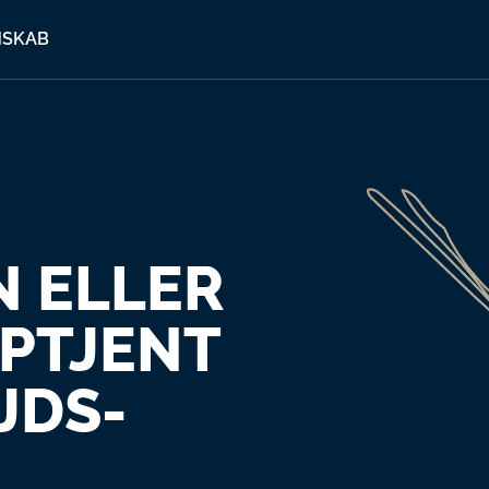
MSKAB
N ELLER
OPTJENT
JDS­