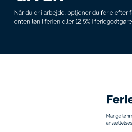
Når du er i arbejde, optjener du ferie efter 
enten løn i ferien eller 12,5% i feriegodtgø
Feri
Mange lønmo
ansættelsesv