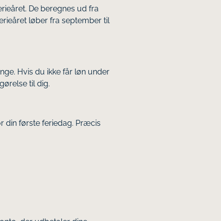
erieåret. De beregnes ud fra
erieåret løber fra september til
ge. Hvis du ikke får løn under
relse til dig.
r din første feriedag. Præcis