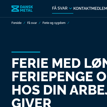
FÅ SVAR
KONTAKT
MEDLE
Forside
Få svar
Ferie og sygdom
FERIE MED LØ
FERIE­PENGE 
HOS DIN ARBE
GIVER