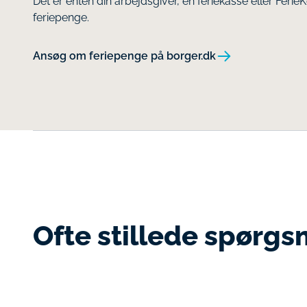
Det er enten din arbejdsgiver, en feriekasse eller Ferie
feriepenge.
Ansøg om feriepenge på borger.dk
Ofte stillede spørgs