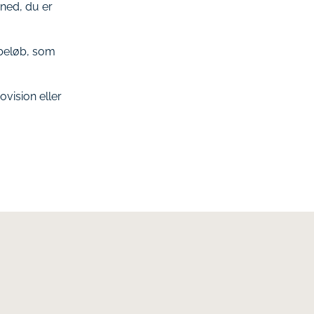
åned, du er
 beløb, som
vision eller