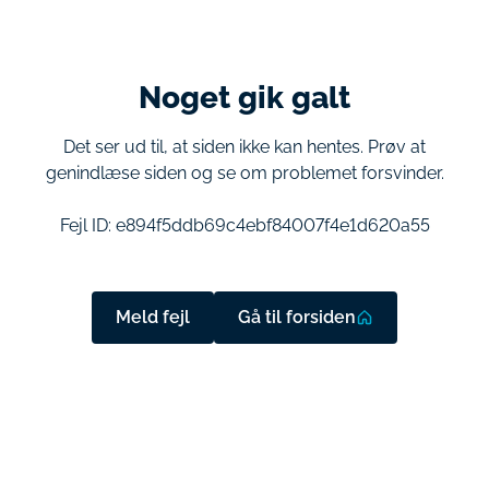
Noget gik galt
Det ser ud til, at siden ikke kan hentes. Prøv at
genindlæse siden og se om problemet forsvinder.
Fejl ID:
e894f5ddb69c4ebf84007f4e1d620a55
Meld fejl
Gå til forsiden