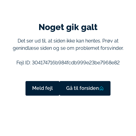
Noget gik galt
Det ser ud til, at siden ikke kan hentes. Prøv at
genindlæse siden og se om problemet forsvinder.
Fejl ID:
304174716b984fcdb999e23be7968e82
Meld fejl
Gå til forsiden