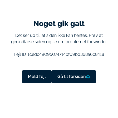
Noget gik galt
Det ser ud til, at siden ikke kan hentes. Prøv at
genindlæse siden og se om problemet forsvinder.
Fejl ID:
1cedc49095074714bf09bd368a6c8418
Meld fejl
Gå til forsiden