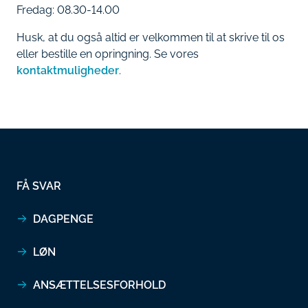
Fredag: 08.30-14.00
Husk, at du også altid er velkommen til at skrive til os
eller bestille en opringning. Se vores
kontaktmuligheder
.
FÅ SVAR
DAGPENGE
LØN
ANSÆTTELSESFORHOLD