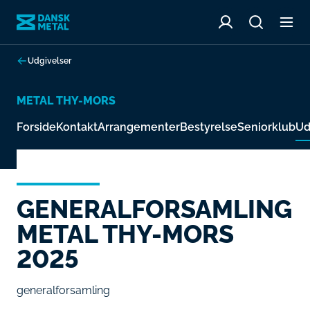
Udgivelser
METAL THY-MORS
Forside
Kontakt
Arrangementer
Bestyrelse
Seniorklub
Ud
GENERALFORSAMLING
METAL THY-MORS
2025
generalforsamling