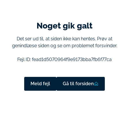
Noget gik galt
Det ser ud til, at siden ikke kan hentes. Prøv at
genindlæse siden og se om problemet forsvinder.
Fejl ID:
fead1d5070964f9e9173bba7fb6f77ca
Meld fejl
Gå til forsiden