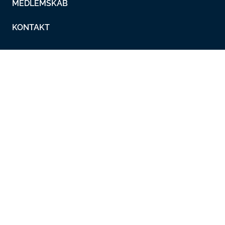
MEDLEMSKAB
KONTAKT
Lokalafdelinger
Metalskolen
Nyheder
Overenskomster
Working in Denmark
Metal Ungdom