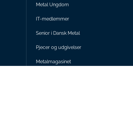
Metal Ungdom
IT-medlemmer
Senior i Dansk Metal
Pjecer og udgivelser
Metalmagasinet
Presse
Om Dansk Metal
OK26 – overenskomster i det
offentlige