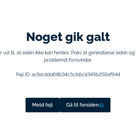
Noget gik galt
r ud til, at siden ikke kan hentes. Prøv at genindlæse siden o
problemet forsvinder.
Fejl ID:
acfecddd68b34c5cb6cd349b256ef944
Meld fejl
Gå til forsiden