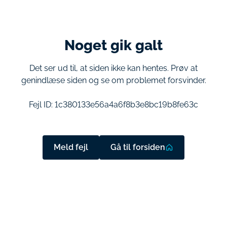
Noget gik galt
Det ser ud til, at siden ikke kan hentes. Prøv at
genindlæse siden og se om problemet forsvinder.
Fejl ID:
1c380133e56a4a6f8b3e8bc19b8fe63c
Meld fejl
Gå til forsiden