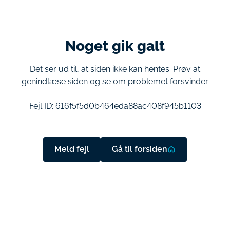
Noget gik galt
Det ser ud til, at siden ikke kan hentes. Prøv at
genindlæse siden og se om problemet forsvinder.
Fejl ID:
616f5f5d0b464eda88ac408f945b1103
Meld fejl
Gå til forsiden