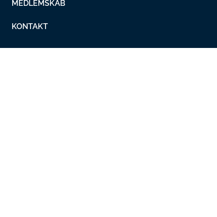
MEDLEMSKAB
KONTAKT
Lokalafdelinger
Metalskolen
Nyheder
Overenskomster
Working in Denmark
Metal Ungdom