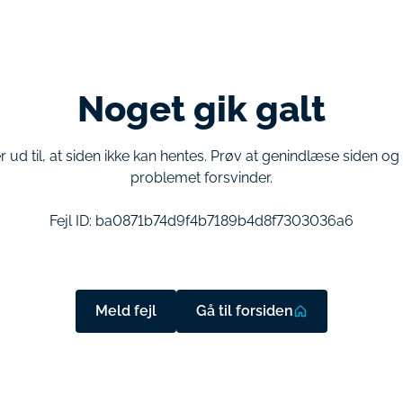
Noget gik galt
r ud til, at siden ikke kan hentes. Prøv at genindlæse siden o
problemet forsvinder.
Fejl ID:
ba0871b74d9f4b7189b4d8f7303036a6
Meld fejl
Gå til forsiden