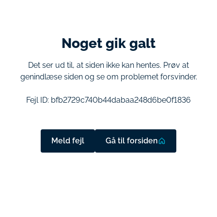
Noget gik galt
Det ser ud til, at siden ikke kan hentes. Prøv at
genindlæse siden og se om problemet forsvinder.
Fejl ID:
bfb2729c740b44dabaa248d6be0f1836
Meld fejl
Gå til forsiden