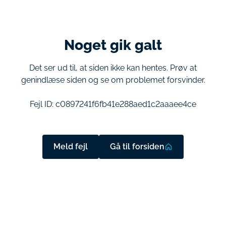
Noget gik galt
Det ser ud til, at siden ikke kan hentes. Prøv at
genindlæse siden og se om problemet forsvinder.
Fejl ID:
c0897241f6fb41e288aed1c2aaaee4ce
Meld fejl
Gå til forsiden