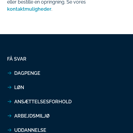
eller bestille en opringning. Se vores
kontaktmuligheder
.
FÅ SVAR
DAGPENGE
LØN
ANSÆTTELSESFORHOLD
ARBEJDSMILJØ
UDDANNELSE