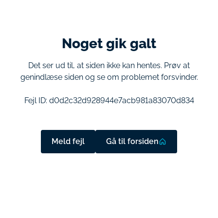
Noget gik galt
Det ser ud til, at siden ikke kan hentes. Prøv at
genindlæse siden og se om problemet forsvinder.
Fejl ID:
d0d2c32d928944e7acb981a83070d834
Meld fejl
Gå til forsiden