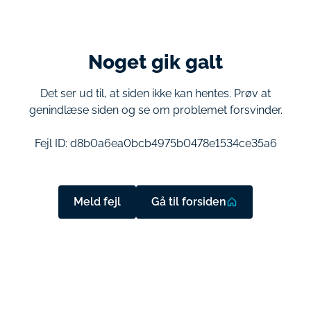
Noget gik galt
Det ser ud til, at siden ikke kan hentes. Prøv at
genindlæse siden og se om problemet forsvinder.
Fejl ID:
d8b0a6ea0bcb4975b0478e1534ce35a6
Meld fejl
Gå til forsiden