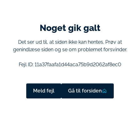
Noget gik galt
Det ser ud til, at siden ikke kan hentes. Prøv at
genindlæse siden og se om problemet forsvinder.
Fejl ID:
11a37faafa1d44aca75b9d2062af8ec0
Meld fejl
Gå til forsiden