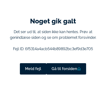
Noget gik galt
Det ser ud til, at siden ikke kan hentes. Prøv at
genindlæse siden og se om problemet forsvinder.
Fejl ID:
6f5314a4acb544b89892bc3ef9d3e705
Meld fejl
Gå til forsiden