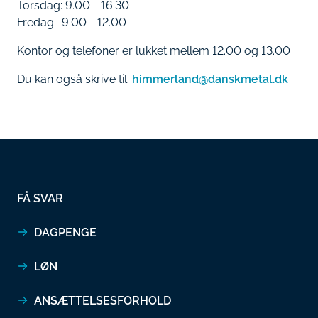
Torsdag: 9.00 - 16.30
Fredag: 9.00 - 12.00
Kontor og telefoner er lukket mellem 12.00 og 13.00
Du kan også skrive til:
himmerland@danskmetal.dk
FÅ SVAR
DAGPENGE
LØN
ANSÆTTELSESFORHOLD