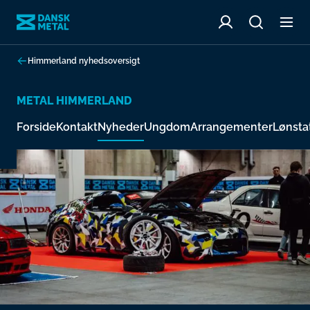
Himmerland nyhedsoversigt
METAL HIMMERLAND
Forside
Kontakt
Nyheder
Ungdom
Arrangementer
Lønstat