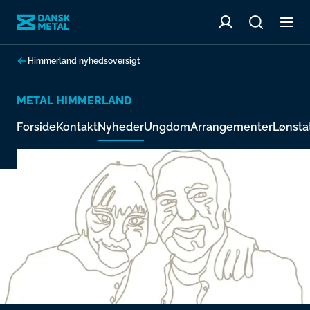
Himmerland nyhedsoversigt
METAL HIMMERLAND
Forside
Kontakt
Nyheder
Ungdom
Arrangementer
Lønstat