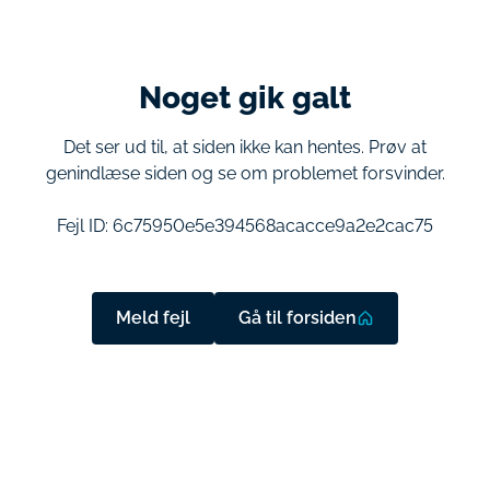
Noget gik galt
Det ser ud til, at siden ikke kan hentes. Prøv at
genindlæse siden og se om problemet forsvinder.
Fejl ID:
6c75950e5e394568acacce9a2e2cac75
Meld fejl
Gå til forsiden