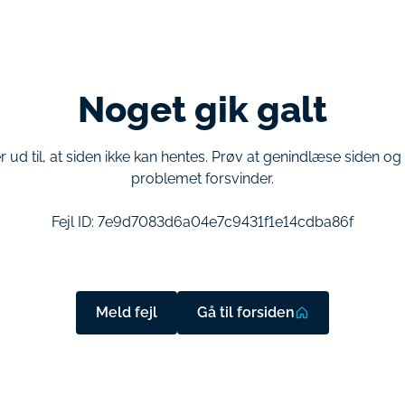
Noget gik galt
r ud til, at siden ikke kan hentes. Prøv at genindlæse siden o
problemet forsvinder.
Fejl ID:
7e9d7083d6a04e7c9431f1e14cdba86f
Meld fejl
Gå til forsiden