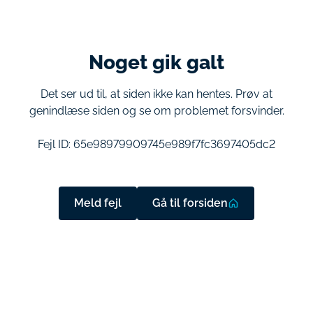
Noget gik galt
Det ser ud til, at siden ikke kan hentes. Prøv at
genindlæse siden og se om problemet forsvinder.
Fejl ID:
65e98979909745e989f7fc3697405dc2
Meld fejl
Gå til forsiden