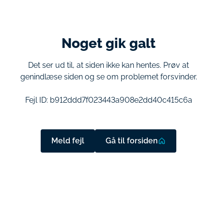
Noget gik galt
Det ser ud til, at siden ikke kan hentes. Prøv at
genindlæse siden og se om problemet forsvinder.
Fejl ID:
b912ddd7f023443a908e2dd40c415c6a
Meld fejl
Gå til forsiden