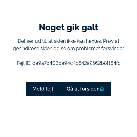
Noget gik galt
Det ser ud til, at siden ikke kan hentes. Prøv at
genindlæse siden og se om problemet forsvinder.
Fejl ID:
da9a7d403ba94c4b842a2562b8f164fc
Meld fejl
Gå til forsiden