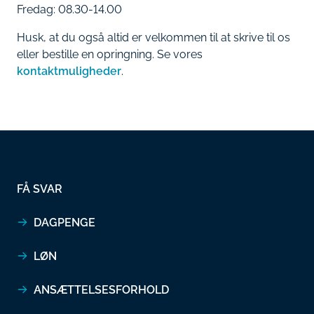
Fredag: 08.30-14.00
Husk, at du også altid er velkommen til at skrive til os
eller bestille en opringning. Se vores
kontaktmuligheder
.
FÅ SVAR
DAGPENGE
LØN
ANSÆTTELSESFORHOLD