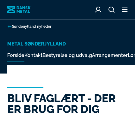
Sønderjylland nyheder
METAL SØNDERJYLLAND
Forside
Kontakt
Bestyrelse og udvalg
Arrangementer
Løn
BLIV FAGLÆRT - DER
ER BRUG FOR DIG