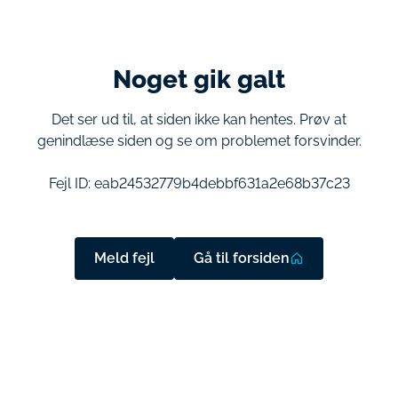
Noget gik galt
Det ser ud til, at siden ikke kan hentes. Prøv at
genindlæse siden og se om problemet forsvinder.
Fejl ID:
eab24532779b4debbf631a2e68b37c23
Meld fejl
Gå til forsiden