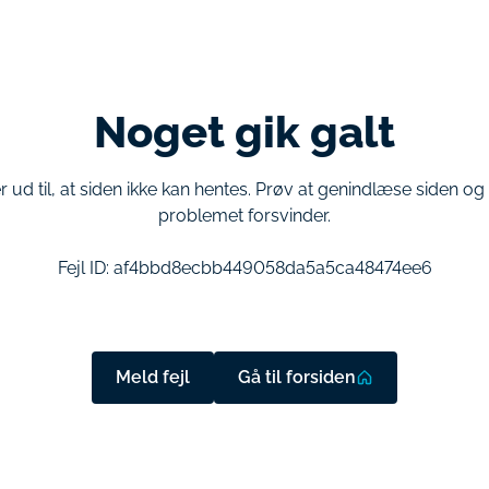
Noget gik galt
r ud til, at siden ikke kan hentes. Prøv at genindlæse siden o
problemet forsvinder.
Fejl ID:
af4bbd8ecbb449058da5a5ca48474ee6
Meld fejl
Gå til forsiden