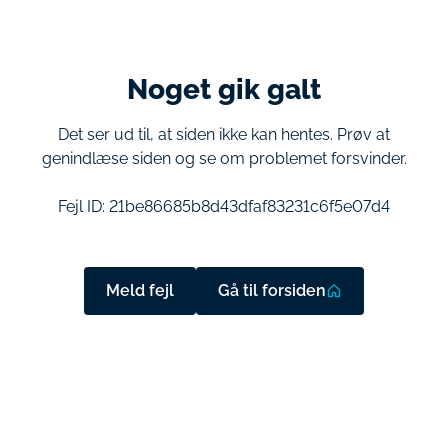
Noget gik galt
Det ser ud til, at siden ikke kan hentes. Prøv at
genindlæse siden og se om problemet forsvinder.
Fejl ID:
21be86685b8d43dfaf83231c6f5e07d4
Meld fejl
Gå til forsiden