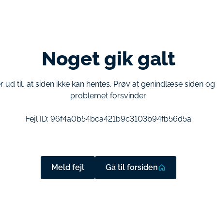
Noget gik galt
r ud til, at siden ikke kan hentes. Prøv at genindlæse siden o
problemet forsvinder.
Fejl ID:
96f4a0b54bca421b9c3103b94fb56d5a
Meld fejl
Gå til forsiden