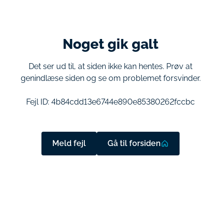
Noget gik galt
Det ser ud til, at siden ikke kan hentes. Prøv at
genindlæse siden og se om problemet forsvinder.
Fejl ID:
4b84cdd13e6744e890e85380262fccbc
Meld fejl
Gå til forsiden