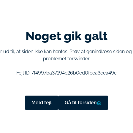
Noget gik galt
r ud til, at siden ikke kan hentes. Prøv at genindlæse siden o
problemet forsvinder.
Fejl ID:
7f4997ba37194e26b0ed0feea3cea49c
Meld fejl
Gå til forsiden