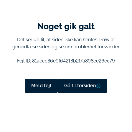
Noget gik galt
Det ser ud til, at siden ikke kan hentes. Prøv at
genindlæse siden og se om problemet forsvinder.
Fejl ID:
81aecc36e9f64213b2f7a898ee26ec79
Meld fejl
Gå til forsiden