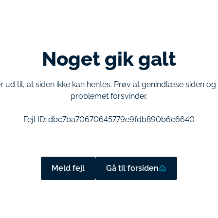
Noget gik galt
r ud til, at siden ikke kan hentes. Prøv at genindlæse siden o
problemet forsvinder.
Fejl ID:
dbc7ba70670645779e9fdb890b6c6640
Meld fejl
Gå til forsiden