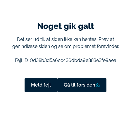
Noget gik galt
Det ser ud til, at siden ikke kan hentes. Prøv at
genindlæse siden og se om problemet forsvinder.
Fejl ID:
0d38b3d5a6cc436dbda9e883e3fe9aea
Meld fejl
Gå til forsiden